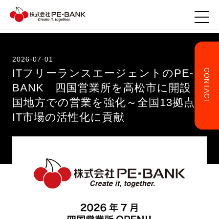
2026-07-01
ITフリーランスエージェントのPE-
CONTACT
TOP
BANK 四国営業所を高松市に開設 四
国地方での営業を強化～全国13拠点で
企業様へ
IT市場の活性化に貢献
ITエンジニアの方へ
事業・サービス
企業情報