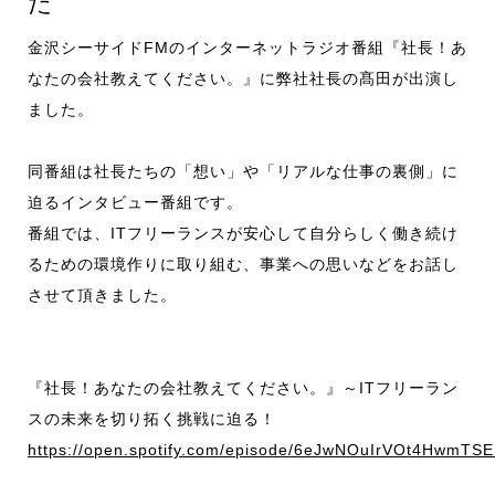
た
お知らせ
金沢シーサイドFMのインターネットラジオ番組『社長！あ
なたの会社教えてください。』に弊社社長の髙田が出演し
採用情報
ました。
同番組は社長たちの「想い」や「リアルな仕事の裏側」に
迫るインタビュー番組です。
CONTACT
番組では、ITフリーランスが安心して自分らしく働き続け
るための環境作りに取り組む、事業への思いなどをお話し
させて頂きました。
『社長！あなたの会社教えてください。』～ITフリーラン
スの未来を切り拓く挑戦に迫る！
https://open.spotify.com/episode/6eJwNOuIrVOt4HwmTS