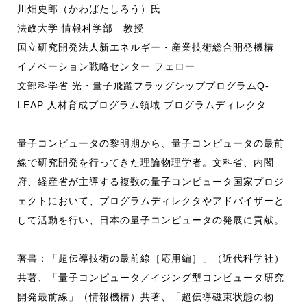
川畑史郎（かわばたしろう）氏
法政大学 情報科学部 教授
国立研究開発法人新エネルギー・産業技術総合開発機構
イノベーション戦略センター フェロー
文部科学省 光・量子飛躍フラッグシッププログラムQ-
LEAP 人材育成プログラム領域 プログラムディレクタ
量子コンピュータの黎明期から、量子コンピュータの最前
線で研究開発を行ってきた理論物理学者。文科省、内閣
府、経産省が主導する複数の量子コンピュータ国家プロジ
ェクトにおいて、プログラムディレクタやアドバイザーと
して活動を行い、日本の量子コンピュータの発展に貢献。
著書：「超伝導技術の最前線［応用編］」（近代科学社）
共著、「量子コンピュータ／イジング型コンピュータ研究
開発最前線」（情報機構）共著、「超伝導磁束状態の物