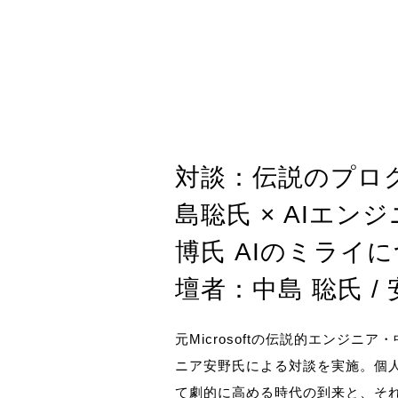
対談：伝説のプロ
島聡氏 × AIエン
博氏 AIのミライ
壇者：中島 聡氏 /
元Microsoftの伝説的エンジニア
ニア安野氏による対談を実施。個人
て劇的に高める時代の到来と、そ