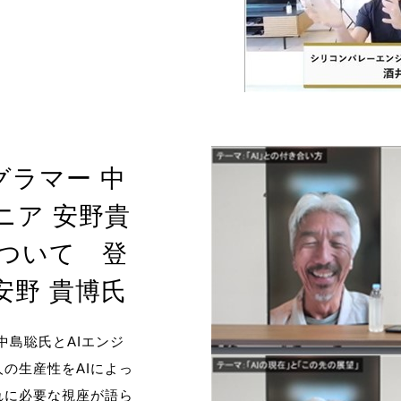
グラマー 中
ジニア 安野貴
について 登
 安野 貴博氏
・中島聡氏とAIエンジ
の生産性をAIによっ
れに必要な視座が語ら