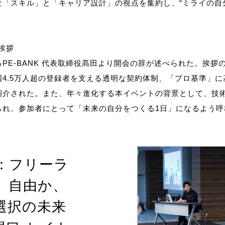
「スキル」と「キャリア設計」の視点を集約し、“ミライの自
 挨拶
PE-BANK 代表取締役髙田より開会の辞が述べられた。挨拶
4.5万人超の登録者を支える透明な契約体制、「プロ基準」
紹介された。また、年々進化する本イベントの背景として、技
られ、参加者にとって「未来の自分をつくる1日」になるよう呼
：フリーラ
 自由か、
選択の未来