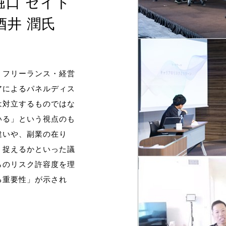
堀口 セイト
 酒井 潤氏
）
、フリーランス・経営
アによるパネルディス
は対立するものではな
いる」という視点のも
違いや、副業の在り
う捉えるかといった議
らのリスク許容度を理
る重要性」が示され