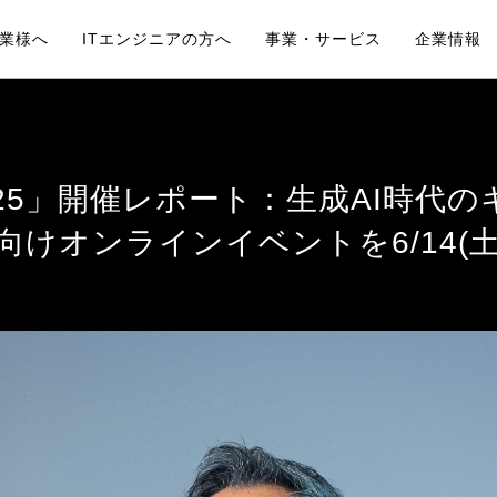
業様へ
ITエンジニアの方へ
事業・サービス
企業情報
ITエンジニアの方へTOP
Pe-
e 2025」開催レポート：生成AI時
Pe-BANKキャリア
Pe-B
ア向けオンラインイベントを6/14(
サポートプラス