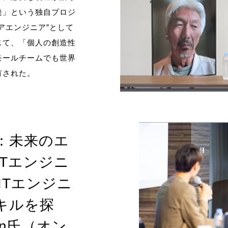
発」という独自プロジ
アエンジニア”として
じて、「個人の創造性
モールチームでも世界
有された。
：未来のエ
Tエンジニ
ITエンジニ
キルを探
in氏（オン