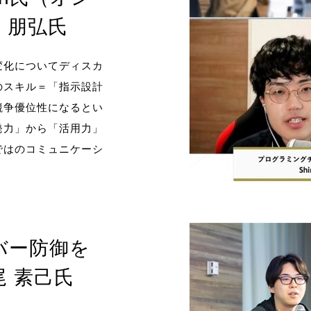
 朋弘氏
変化についてディスカ
のスキル＝「指示設計
競争優位性になるとい
発力」から「活用力」
ではのコミュニケーシ
バー防御を
 素己氏