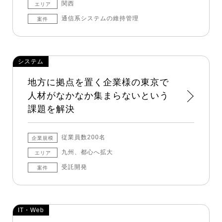
関西
エリア
通信系システムの維持管理
案件
システム
地方に拠点を置く企業様の東京で
人材がなかなか集まらないという
課題を解決
従業員数200名
企業規模
九州、都心へ拡大
エリア
受託開発
案件
IT・Web