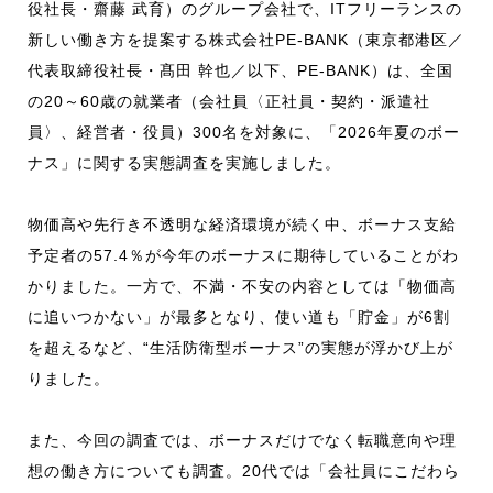
役社長・齋藤 武育）のグループ会社で、ITフリーランスの
お知らせ
新しい働き方を提案する株式会社PE-BANK（東京都港区／
代表取締役社長・髙田 幹也／以下、PE-BANK）は、全国
採用情報
の20～60歳の就業者（会社員〈正社員・契約・派遣社
員〉、経営者・役員）300名を対象に、「2026年夏のボー
ナス」に関する実態調査を実施しました。
物価高や先行き不透明な経済環境が続く中、ボーナス支給
CONTACT
予定者の57.4％が今年のボーナスに期待していることがわ
かりました。一方で、不満・不安の内容としては「物価高
に追いつかない」が最多となり、使い道も「貯金」が6割
を超えるなど、“生活防衛型ボーナス”の実態が浮かび上が
りました。
また、今回の調査では、ボーナスだけでなく転職意向や理
想の働き方についても調査。20代では「会社員にこだわら