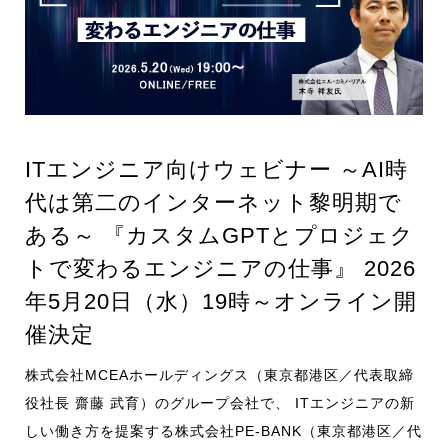
お知らせ
採用情報
ITエンジニア向けウェビナー ～AI時
代は第二のインターネット黎明期で
CONTACT
ある～ 『カスタムGPTとプロジェク
トで変わるエンジニアの仕事』 2026
年5月20日（水）19時～オンライン開
催決定
株式会社MCEAホールディングス（東京都港区／代表取締
役社長 齋藤 武育）のグループ会社で、 ITエンジニアの新
しい働き方を提案する株式会社PE-BANK（東京都港区／代