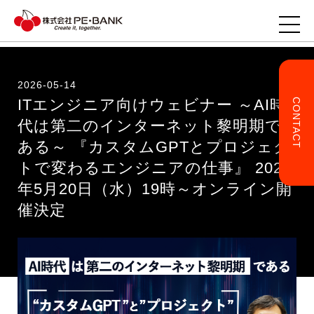
2026-05-14
ITエンジニア向けウェビナー ～AI時
CONTACT
TOP
代は第二のインターネット黎明期で
ある～ 『カスタムGPTとプロジェク
企業様へ
トで変わるエンジニアの仕事』 2026
年5月20日（水）19時～オンライン開
ITエンジニアの方へ
催決定
事業・サービス
企業情報