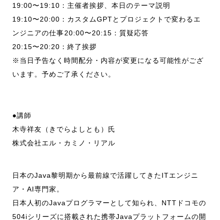
19:00〜19:10：主催者挨拶、本日のテーマ説明
19:10〜20:00：カスタムGPTとプロジェクトで変わるエ
ンジニアの仕事 20:00〜20:15：質疑応答
20:15〜20:20：終了挨拶
※当日予告なく時間配分・内容が変更になる可能性がござ
います。予めご了承ください。
●講師
木寺祥友（きでらよしとも）氏
株式会社エル・カミノ・リアル
日本のJava黎明期から最前線で活躍してきたITエンジニ
ア・AI専門家。
日本人初のJavaプログラマーとして知られ、NTTドコモの
504iシリーズに搭載された携帯Javaプラットフォームの開