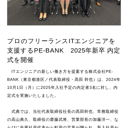
お知らせ
採用情報
プロのフリーランスITエンジニアを
支援するPE-BANK 2025年新卒 内定
CONTACT
式を開催
ITエンジニアの新しい働き方を提案する株式会社PE-
BANK（東京都港区／代表取締役・髙田 幹也）は、2024年
10月1日（月）に2025年入社予定の内定者3名に対し、内
定式を実施いたしました。
式典では、当社代表取締役社長の髙田幹也、常務取締役
の高山典久、取締役の齋藤武将、営業部長の加藤洋一、な
らびに先輩社員代表から歓迎の言葉が贈られ、新入社員か